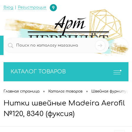
Определение
Вход
Регистрация
0
0
КАТАЛОГ ТОВАРОВ
•
•
Главная страница
Каталог товаров
Швейная фурнитура
Нитки швейные Madeira Aerofil
№120, 8340 (фуксия)