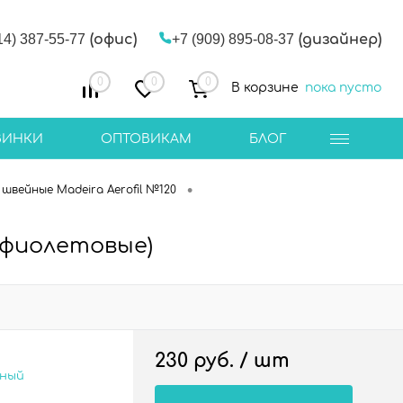
14) 387-55-77
(офис)
+7 (909) 895-08-37
(дизайнер)
0
0
0
В корзине
пока пусто
ВИНКИ
ОПТОВИКАМ
БЛОГ
•
швейные Madeira Aerofil №120
 (фиолетовые)
230 руб.
/ шт
сный