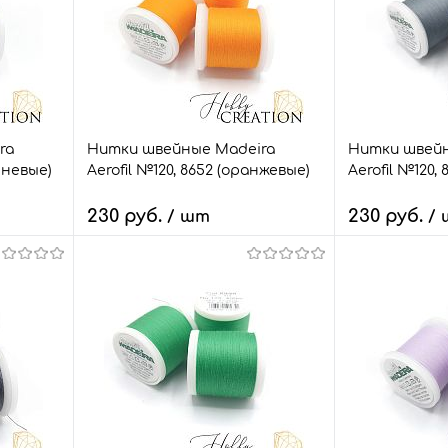
ra
Нитки швейные Madeira
Нитки швейн
ичневые)
Aerofil №120, 8652 (оранжевые)
Aerofil №120, 
230 руб.
230 руб.
/ шт
/
В корзину
В
внить
Быстрый заказ
Сравнить
Быстрый зак
т.
В избранное
4 шт.
В избранное
Размер:
Размер:
100 м.
100 м.