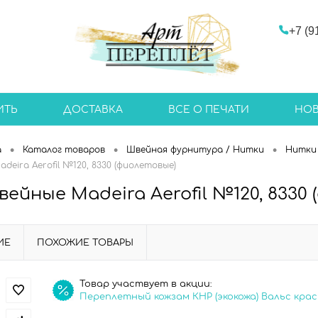
+7 (9
ИТЬ
ДОСТАВКА
ВСЕ О ПЕЧАТИ
НО
•
•
•
а
Каталог товаров
Швейная фурнитура / Нитки
Нитки 
eira Aerofil №120, 8330 (фиолетовые)
ейные Madeira Aerofil №120, 8330
ИЕ
ПОХОЖИЕ ТОВАРЫ
Товар участвует в акции:
Переплетный кожзам КНР (экокожа) Вальс кра