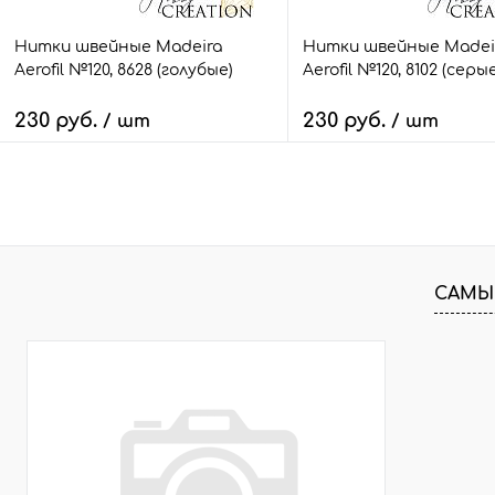
Нитки швейные Madeira
Нитки швейные Madei
Aerofil №120, 8628 (голубые)
Aerofil №120, 8102 (серы
230 руб.
230 руб.
/ шт
/ шт
В корзину
В корзину
Быстрый заказ
Сравнить
Быстрый заказ
Сра
В избранное
6 шт.
В избранное
3 ш
САМЫ
Размер:
Размер:
100 м.
100 м.