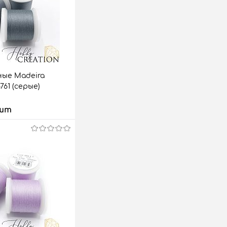
ые Madeira
8761 (серые)
 шт
 корзину
аз
Сравнить
7 шт.