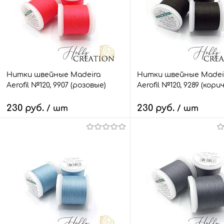
Нитки швейные Madeira
Нитки швейные Madei
Aerofil №120, 9907 (розовые)
Aerofil №120, 9289 (кор
230 руб.
230 руб.
/ шт
/ шт
В корзину
В корзину
Быстрый заказ
Сравнить
Быстрый заказ
Сра
В избранное
6 шт.
В избранное
5 ш
Размер:
Размер:
100 м.
100 м.