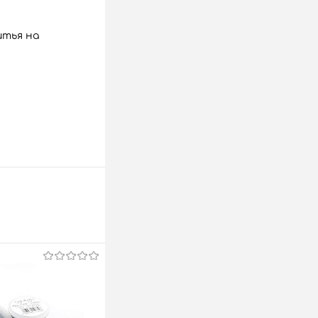
итья на