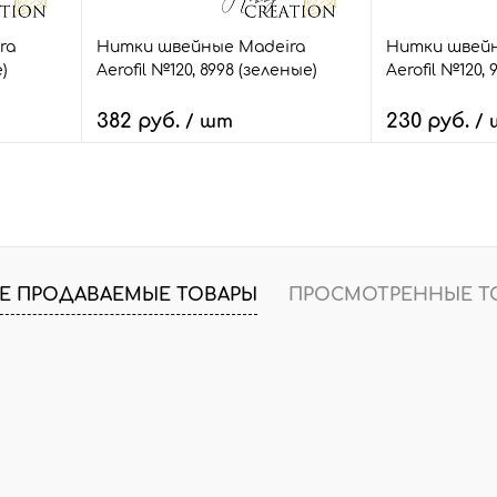
ra
Нитки швейные Madeira
Нитки швейн
е)
Aerofil №120, 8998 (зеленые)
Aerofil №120, 
382 руб.
230 руб.
/ шт
/
В корзину
В
внить
Быстрый заказ
Сравнить
Быстрый зак
т.
В избранное
4 шт.
В избранное
Е ПРОДАВАЕМЫЕ ТОВАРЫ
ПРОСМОТРЕННЫЕ Т
Размер:
Размер:
400 м.
100 м.