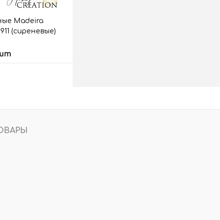
ые Madeira
9911 (сиреневые)
 шт
 корзину
аз
Сравнить
3 шт.
ОВАРЫ