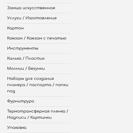
Замша искусственная
Услуги / Изготовление
Картон
Кожзам / Кожзам с печатью
Инструменты
Калька / Пластик
Молнии / Бегунки
Наборы для создания
планера / паспорта / папки
под
Фурнитрура
Термотрансферная пленка /
Надписи / Картинки
Упаковка