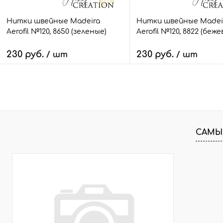
Нитки швейные Madeira
Нитки швейные Madei
Aerofil №120, 8650 (зеленые)
Aerofil №120, 8822 (беже
230 руб.
230 руб.
/ шт
/ шт
В корзину
В корзину
Быстрый заказ
Сравнить
Быстрый заказ
Сра
В избранное
5 шт.
В избранное
2 ш
САМЫ
Размер:
Размер:
100 м.
100 м.