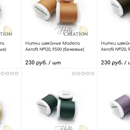
ra
Нитки швейные Madeira
Нитки швейн
ные)
Aerofil №120, 9500 (бежевые)
Aerofil №120,
230 руб.
230 руб.
/ шт
/
В корзину
В
внить
Быстрый заказ
Сравнить
Быстрый зак
т.
В избранное
2 шт.
В избранное
Размер:
Размер:
100 м.
100 м.