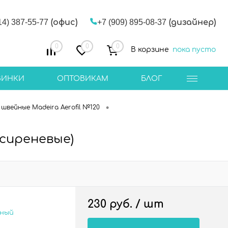
14) 387-55-77
(офис)
+7 (909) 895-08-37
(дизайнер)
0
0
0
В корзине
пока пусто
ВИНКИ
ОПТОВИКАМ
БЛОГ
•
швейные Madeira Aerofil №120
(сиреневые)
230 руб.
/ шт
сный