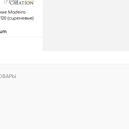
ые Madeira
 9120 (сиреневые)
 шт
 корзину
аз
Сравнить
1 шт.
ОВАРЫ