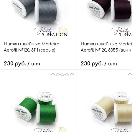
Нитки швейные Madeira
Нитки швейные Madei
Aerofil №120, 8111 (серые)
Aerofil №120, 8355 (вин
230 руб.
230 руб.
/ шт
/ шт
В корзину
В корзину
Быстрый заказ
Сравнить
Быстрый заказ
Сра
В избранное
9 шт.
В избранное
7 ш
Размер:
Размер:
100 м.
100 м.