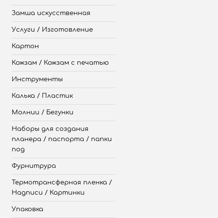
Замша искусственная
Услуги / Изготовление
Картон
Кожзам / Кожзам с печатью
Инструменты
Калька / Пластик
Молнии / Бегунки
Наборы для создания
планера / паспорта / папки
под
Фурнитрура
Термотрансферная пленка /
Надписи / Картинки
Упаковка