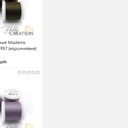
ые Madeira
 9957 (коричневые)
 шт
 корзину
аз
Сравнить
5 шт.