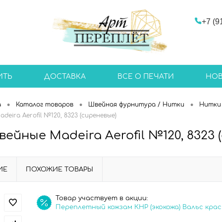
+7 (9
ИТЬ
ДОСТАВКА
ВСЕ О ПЕЧАТИ
НО
•
•
•
а
Каталог товаров
Швейная фурнитура / Нитки
Нитки 
eira Aerofil №120, 8323 (сиреневые)
ейные Madeira Aerofil №120, 8323 
ИЕ
ПОХОЖИЕ ТОВАРЫ
Товар участвует в акции:
Переплетный кожзам КНР (экокожа) Вальс кра