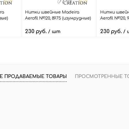
ra
Нитки швейные Madeira
Нитки швейн
вые)
Aerofil №120, 8975 (изумрудные)
Aerofil №120,
230 руб.
230 руб.
/ шт
/
В корзину
В
внить
Быстрый заказ
Сравнить
Быстрый зак
т.
В избранное
6 шт.
В избранное
Е ПРОДАВАЕМЫЕ ТОВАРЫ
ПРОСМОТРЕННЫЕ Т
Размер:
Размер:
100 м.
100 м.