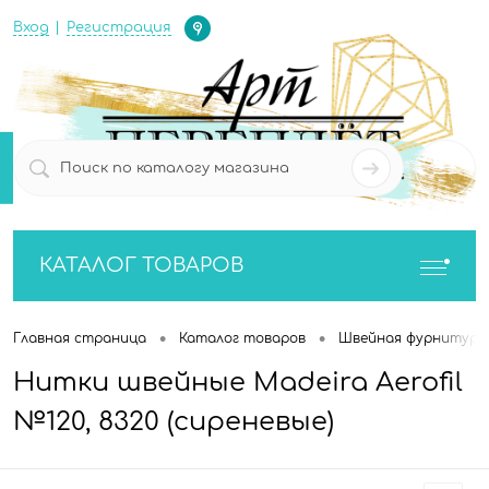
Определение
Вход
Регистрация
0
0
КАТАЛОГ ТОВАРОВ
•
•
Главная страница
Каталог товаров
Швейная фурнитура
Нитки швейные Madeira Aerofil
№120, 8320 (сиреневые)