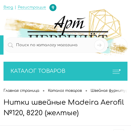
Определение
Вход
Регистрация
0
0
КАТАЛОГ ТОВАРОВ
•
•
Главная страница
Каталог товаров
Швейная фурнитура
Нитки швейные Madeira Aerofil
№120, 8220 (желтые)