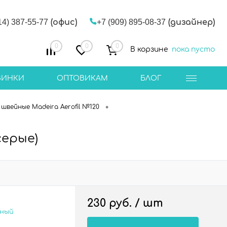
14) 387-55-77
(офис)
+7 (909) 895-08-37
(дизайнер)
0
0
0
В корзине
пока пусто
ВИНКИ
ОПТОВИКАМ
БЛОГ
•
швейные Madeira Aerofil №120
серые)
230 руб.
/ шт
сный