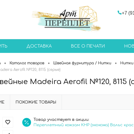
+7 (9
ИТЬ
ДОСТАВКА
ВСЕ О ПЕЧАТИ
НО
•
•
•
а
Каталог товаров
Швейная фурнитура / Нитки
Нитки 
eira Aerofil №120, 8115 (серые)
ейные Madeira Aerofil №120, 8115 (
ИЕ
ПОХОЖИЕ ТОВАРЫ
Товар участвует в акции:
Переплетный кожзам КНР (экокожа) Вальс кра