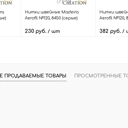
ra
Нитки швейные Madeira
Нитки швейн
ные)
Aerofil №120, 8450 (серые)
Aerofil №120, 
230 руб.
382 руб.
/ шт
/
В корзину
В
внить
Быстрый заказ
Сравнить
Быстрый зак
т.
В избранное
5 шт.
В избранное
Е ПРОДАВАЕМЫЕ ТОВАРЫ
ПРОСМОТРЕННЫЕ Т
Размер:
Размер:
100 м.
400 м.