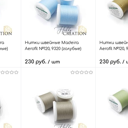
ra
Нитки швейные Madeira
Нитки швейн
ные)
Aerofil №120, 9320 (голубые)
Aerofil №120,
230 руб.
230 руб.
/ шт
/
В корзину
В
внить
Быстрый заказ
Сравнить
Быстрый зак
т.
В избранное
3 шт.
В избранное
Размер:
Размер:
100 м.
100 м.