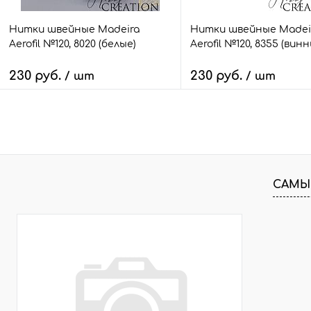
Нитки швейные Madeira
Нитки швейные Madei
Aerofil №120, 8020 (белые)
Aerofil №120, 8355 (вин
230 руб.
230 руб.
/ шт
/ шт
В корзину
В корзину
Быстрый заказ
Сравнить
Быстрый заказ
Сра
В избранное
10 шт.
В избранное
7 ш
САМЫ
Размер:
Размер:
100 м.
100 м.