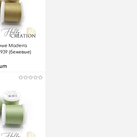
ые Madeira
 9939 (бежевые)
 шт
 корзину
аз
Сравнить
5 шт.