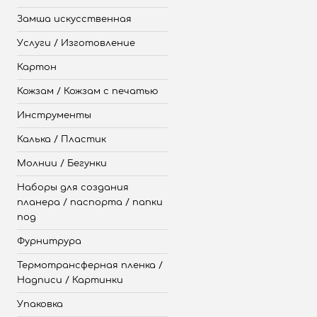
Замша искусственная
Услуги / Изготовление
Картон
Кожзам / Кожзам с печатью
Инструменты
Калька / Пластик
Молнии / Бегунки
Наборы для создания
планера / паспорта / папки
под
Фурнитрура
Термотрансферная пленка /
Надписи / Картинки
Упаковка