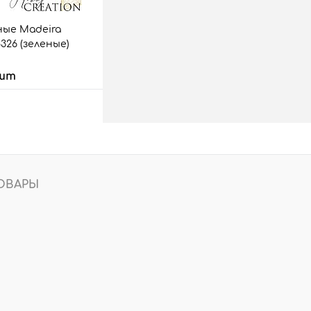
ые Madeira
8326 (зеленые)
 шт
 корзину
аз
Сравнить
9 шт.
ОВАРЫ