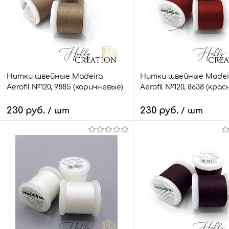
Нитки швейные Madeira
Нитки швейные Madei
Aerofil №120, 9885 (коричневые)
Aerofil №120, 8638 (крас
230 руб.
230 руб.
/ шт
/ шт
В корзину
В корзину
Быстрый заказ
Сравнить
Быстрый заказ
Сра
В избранное
1 шт.
В избранное
9 ш
Размер:
Размер:
100 м.
100 м.