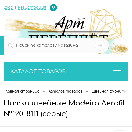
Определение
Вход
Регистрация
0
0
КАТАЛОГ ТОВАРОВ
•
•
Главная страница
Каталог товаров
Швейная фурнитура
Нитки швейные Madeira Aerofil
№120, 8111 (серые)