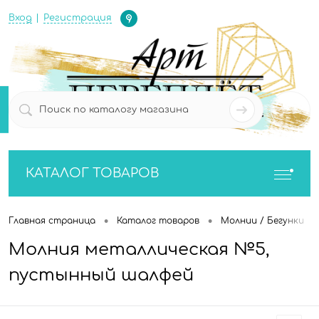
Определение
Вход
Регистрация
0
0
КАТАЛОГ ТОВАРОВ
•
•
•
Главная страница
Каталог товаров
Молнии / Бегунки
Молния металлическая №5,
пустынный шалфей