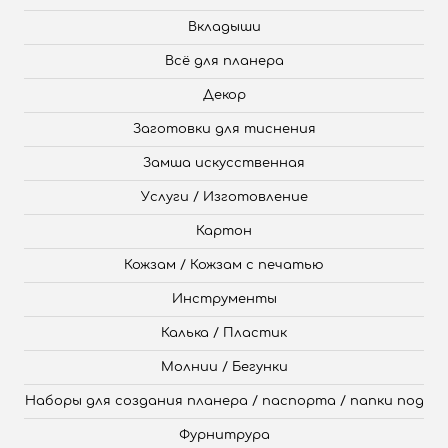
Вкладыши
Всё для планера
Декор
Заготовки для тиснения
Замша искусственная
Услуги / Изготовление
Картон
Кожзам / Кожзам с печатью
Инструменты
Калька / Пластик
Молнии / Бегунки
Наборы для создания планера / паспорта / папки под
Фурнитрура