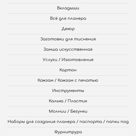
Вкладыши
Всё для планера
Декор
Заготовки для тиснения
Замша искусственная
Услуги / Изготовление
Картон
Кожзам / Кожзам с печатью
Инструменты
Калька / Пластик
Молнии / Бегунки
Наборы для создания планера / паспорта / папки под
Фурнитрура