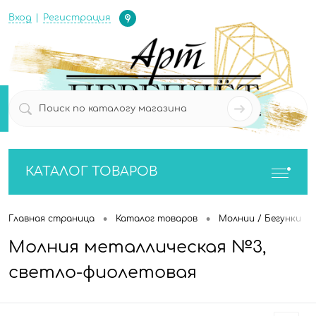
Определение
Вход
Регистрация
0
0
КАТАЛОГ ТОВАРОВ
•
•
•
Главная страница
Каталог товаров
Молнии / Бегунки
Молния металлическая №3,
светло-фиолетовая