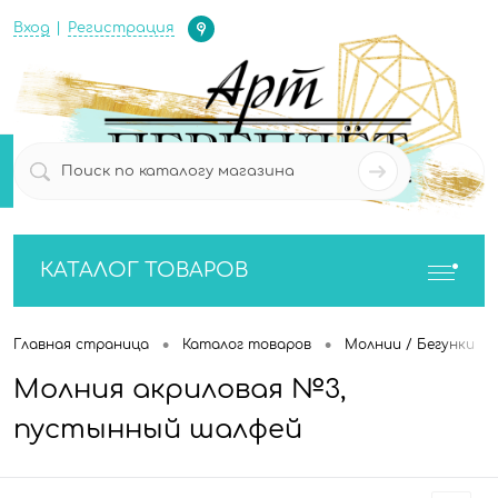
Определение
Вход
Регистрация
0
0
КАТАЛОГ ТОВАРОВ
•
•
•
Главная страница
Каталог товаров
Молнии / Бегунки
Молния акриловая №3,
пустынный шалфей