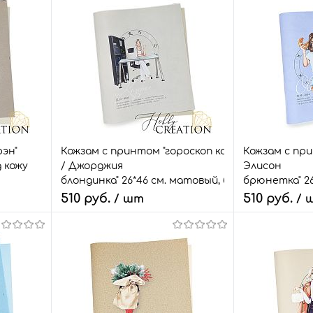
рэн"
Кожзам с принтом "гороскоп козерог
Кожзам с при
д кожу
/ Джорджия
Элисон
блондинка" 26*46 см. матовый, бело-
брюнетка" 26
серый
лиловый
510 руб.
510 руб.
/ шт
/ 
В корзину
В
внить
Быстрый заказ
Сравнить
Быстрый зак
т.
В избранное
4 шт.
В избранное