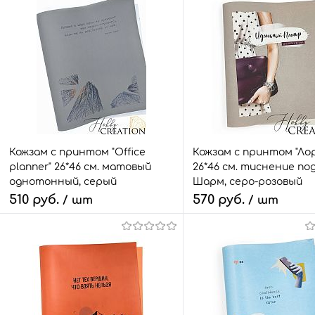
Кожзам с принтом "Office
Кожзам с принтом "Ло
planner" 26*46 см. матовый
26*46 см. тиснение по
однотонный, серый
Шарм, серо-розовый
510 руб.
570 руб.
/ шт
/ шт
В корзину
В корзину
Быстрый заказ
Сравнить
Быстрый заказ
Сра
В избранное
1 шт.
В избранное
2 ш