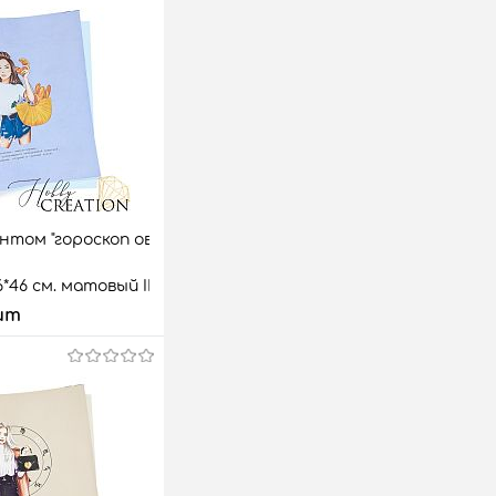
нтом "гороскоп овен /
*46 см. матовый II, зефирно-
шт
 корзину
аз
Сравнить
5 шт.