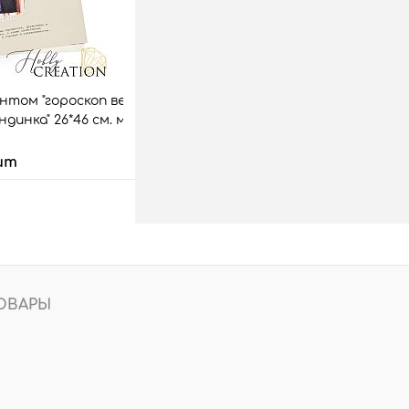
нтом "гороскоп весы /
ндинка" 26*46 см. матовый однотонный, нюд
шт
 корзину
аз
Сравнить
5 шт.
ОВАРЫ