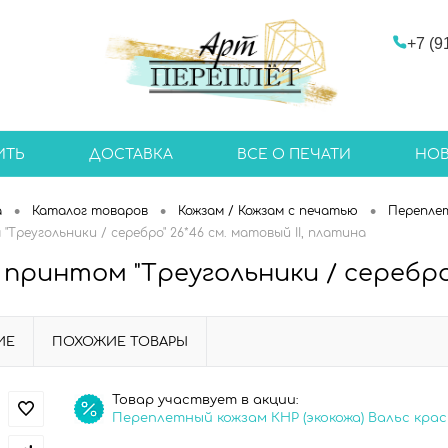
+7 (9
ИТЬ
ДОСТАВКА
ВСЕ О ПЕЧАТИ
НО
•
•
•
а
Каталог товаров
Кожзам / Кожзам с печатью
Перепле
"Треугольники / серебро" 26*46 см. матовый II, платина
 принтом "Треугольники / серебро"
ИЕ
ПОХОЖИЕ ТОВАРЫ
Товар участвует в акции:
Переплетный кожзам КНР (экокожа) Вальс кра