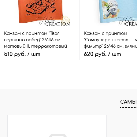
Кожзам с принтом "Твоя
Кожзам с принтом
вершина побед" 26*46 см.
"Самоуверенность — 
матовый II, терракотовый
фильтр" 26*46 см. глян
светло-голубой
510 руб.
620 руб.
/ шт
/ шт
В корзину
В корзину
Быстрый заказ
Сравнить
Быстрый заказ
Сра
В избранное
2 шт.
В избранное
4 ш
САМЫ