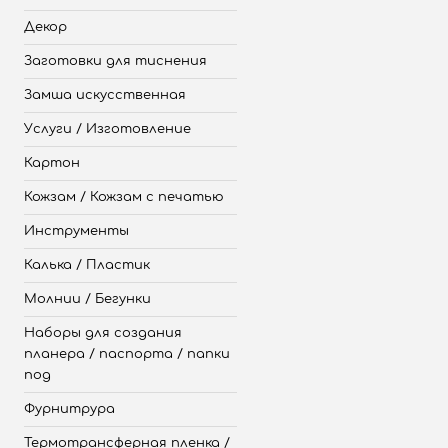
Декор
Заготовки для тиснения
Замша искусственная
Услуги / Изготовление
Картон
Кожзам / Кожзам с печатью
Инструменты
Калька / Пластик
Молнии / Бегунки
Наборы для создания
планера / паспорта / папки
под
Фурнитрура
Термотрансферная пленка /