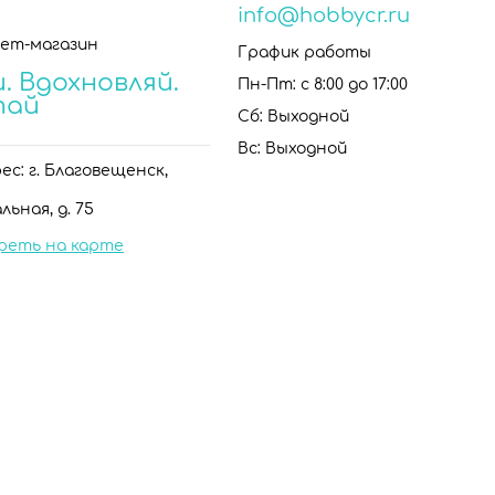
info@hobbycr.ru
ет-магазин
График работы
. Вдохновляй.
Пн-Пт: с 8:00 до 17:00
тай
Сб: Выходной
Вс: Выходной
с: г. Благовещенск,
льная, д. 75
реть на карте