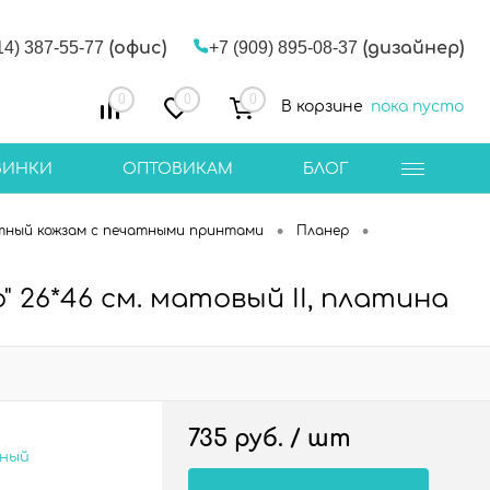
14) 387-55-77
(офис)
+7 (909) 895-08-37
(дизайнер)
0
0
0
В корзине
пока пусто
ВИНКИ
ОПТОВИКАМ
БЛОГ
•
•
тный кожзам с печатными принтами
Планер
 26*46 см. матовый II, платина
735 руб.
/ шт
сный