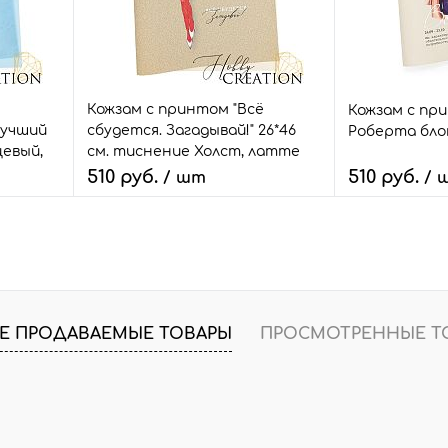
Кожзам с принтом "Всё
Кожзам с при
лучший
сбудется. Загадывай!" 26*46
Роберта бло
цевый,
см. тиснение Холст, латте
510 руб.
510 руб.
/ шт
/ 
В корзину
В
внить
Быстрый заказ
Сравнить
Быстрый зак
т.
В избранное
3 шт.
В избранное
Е ПРОДАВАЕМЫЕ ТОВАРЫ
ПРОСМОТРЕННЫЕ Т