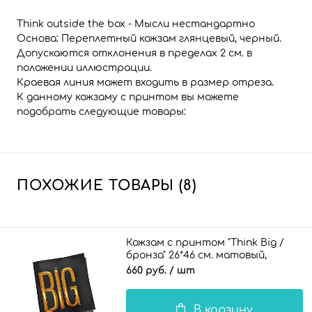
Think outside the box - Мысли нестандартно
Основа: Переплетный кожзам глянцевый, черный.
Допускаются отклонения в пределах 2 см. в
положении иллюстрации.
Краевая линия может входить в размер отреза.
К данному кожзаму с принтом вы можете
подобрать следующие товары:
ПОХОЖИЕ ТОВАРЫ (8)
Кожзам с принтом "Think Big /
бронза" 26*46 см. матовый,
черный
660 руб.
/ шт
В корзину