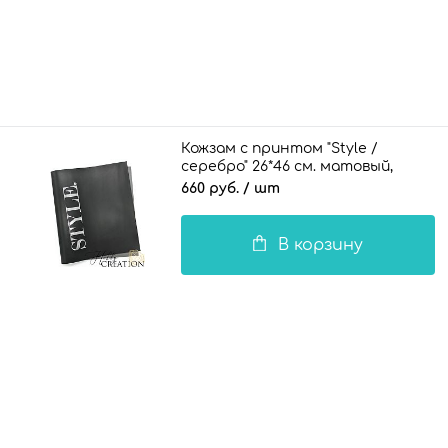
Кожзам с принтом "Style /
серебро" 26*46 см. матовый,
черный
660 руб.
/ шт
В корзину