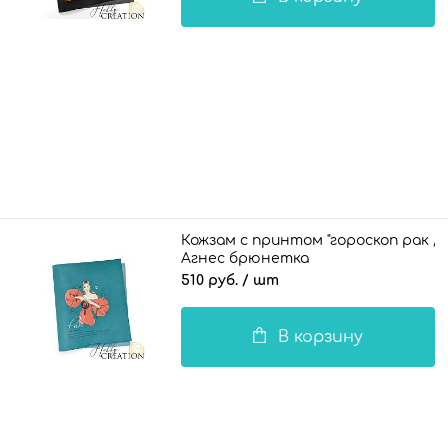
Кожзам с принтом "гороскоп рак /
Агнес брюнетка
" 26*46 см. матовый II, морская вол
510 руб.
/ шт
В корзину