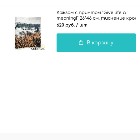
Кожзам с принтом "Give life a
meaning!" 26*46 см. тиснение кроко
620 руб.
/ шт
В корзину