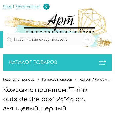
Определение
Вход
Регистрация
0
0
КАТАЛОГ ТОВАРОВ
•
•
Главная страница
Каталог товаров
Кожзам / Кожзам с п
Кожзам с принтом "Think
outside the box" 26*46 см.
глянцевый, черный