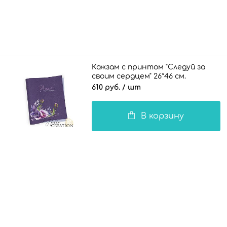
Кожзам с принтом "Следуй за
своим сердцем" 26*46 см.
тиснение питон, светло-
610 руб.
/ шт
фиолетовый
В корзину