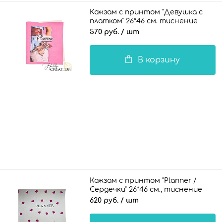
Кожзам с принтом "Девушка с
платком" 26*46 см. тиснение
жатая кожа, розовый
570 руб.
/ шт
В корзину
Кожзам с принтом "Planner /
Сердечки" 26*46 см., тиснение
под кожу, белый
620 руб.
/ шт