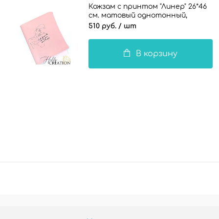
Кожзам с принтом "Линер" 26*46
см. матовый однотонный,
светло-розовый
510 руб.
/ шт
В корзину