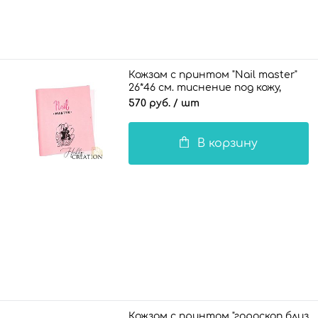
Кожзам с принтом "Nail master"
26*46 см. тиснение под кожу,
светло-розовый
570 руб.
/ шт
В корзину
Кожзам с принтом "гороскоп близн