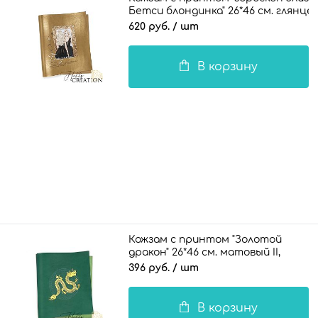
Бетси блондинка" 26*46 см. глянце
620 руб.
/ шт
В корзину
Кожзам с принтом "Золотой
дракон" 26*46 см. матовый II,
зеленый
396 руб.
/ шт
В корзину