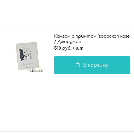
Кожзам с принтом "гороскоп козер
/ Джорджия
блондинка" 26*46 см. матовый, бело
510 руб.
/ шт
серый
В корзину