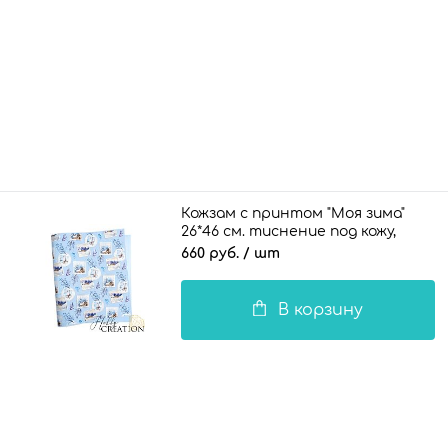
Кожзам с принтом "Моя зима"
26*46 см. тиснение под кожу,
голубой
660 руб.
/ шт
В корзину