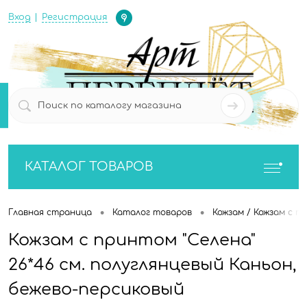
Определение
Вход
Регистрация
0
0
КАТАЛОГ ТОВАРОВ
•
•
Главная страница
Каталог товаров
Кожзам / Кожзам с п
Кожзам с принтом "Селена"
26*46 см. полуглянцевый Каньон,
бежево-персиковый