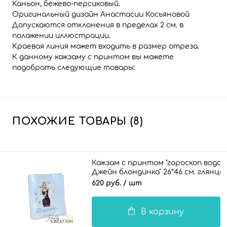
Каньон, бежево-персиковый.
Оригинальный дизайн Анастасии Косьяновой
Допускаются отклонения в пределах 2 см. в
положении иллюстрации.
Краевая линия может входить в размер отреза.
К данному кожзаму с принтом вы можете
подобрать следующие товары:
ПОХОЖИЕ ТОВАРЫ (8)
Кожзам с принтом "гороскоп водол
Джейн блондинка" 26*46 см. глянц
голу
620 руб.
/ шт
В корзину