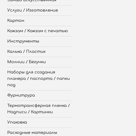
Замша искусственная
Услуги / Изготовление
Картон
Кожзам / Кожзам с печатью
Инструменты
Калька / Пластик
Молнии / Бегунки
Наборы для создания
планера / паспорта / папки
под
Фурнитрура
Термотрансферная пленка /
Надписи / Картинки
Упаковка
Расходные материалы