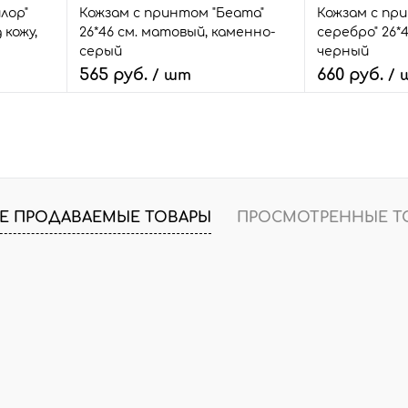
лор"
Кожзам с принтом "Беата"
Кожзам с при
 кожу,
26*46 см. матовый, каменно-
серебро" 26*
серый
черный
565 руб.
660 руб.
/ шт
/ 
В корзину
В
внить
Быстрый заказ
Сравнить
Быстрый зак
т.
В избранное
5 шт.
В избранное
Е ПРОДАВАЕМЫЕ ТОВАРЫ
ПРОСМОТРЕННЫЕ Т