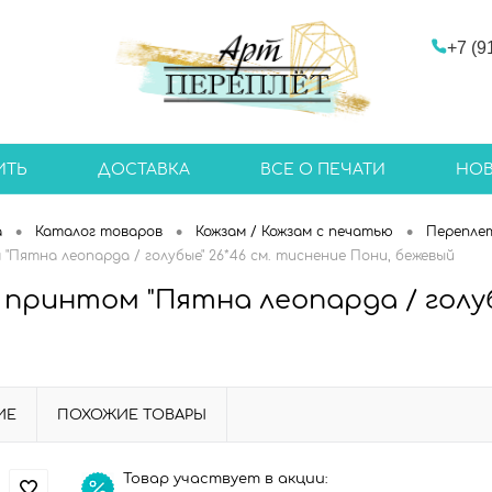
+7 (9
ИТЬ
ДОСТАВКА
ВСЕ О ПЕЧАТИ
НО
•
•
•
а
Каталог товаров
Кожзам / Кожзам с печатью
Перепле
"Пятна леопарда / голубые" 26*46 см. тиснение Пони, бежевый
 принтом "Пятна леопарда / голуб
ИЕ
ПОХОЖИЕ ТОВАРЫ
Товар участвует в акции: