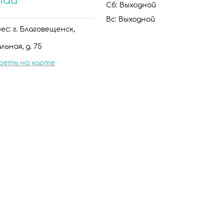
тай
Сб: Выходной
Вс: Выходной
с: г. Благовещенск,
льная, д. 75
реть на карте