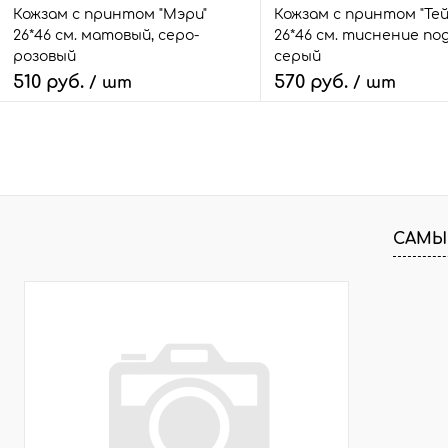
Кожзам с принтом "Мэри"
Кожзам с принтом "Тей
26*46 см. матовый, серо-
26*46 см. тиснение под
розовый
серый
510 руб.
570 руб.
/ шт
/ шт
В корзину
В корзину
Быстрый заказ
Сравнить
Быстрый заказ
Сра
В избранное
4 шт.
В избранное
3 ш
САМЫ