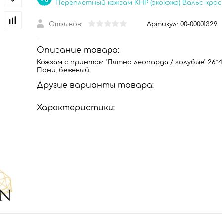
Переплетный кожзам КНР (экокожа) Вальс кра
Отзывов:
Артикул:
00-00001329
Описание товара:
Кожзам с принтом "Пятна леопарда / голубые" 26*4
Пони, бежевый
Другие варианты товара:
Характеристики: