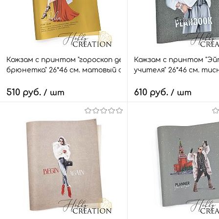
Кожзам с принтом "гороскоп дева / Тесса
Кожзам с принтом "Эй
брюнетка" 26*46 см. матовый однотонный, матовое зо
учителя" 26*46 см. тис
510 руб.
610 руб.
/ шт
/ шт
В корзину
В корзину
Быстрый заказ
Сравнить
Быстрый заказ
Сра
В избранное
4 шт.
В избранное
2 ш