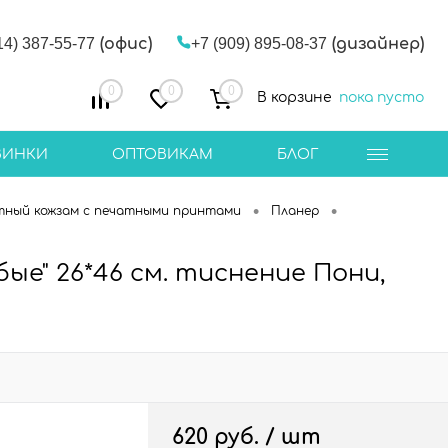
14) 387-55-77
(офис)
+7 (909) 895-08-37
(дизайнер)
0
0
0
В корзине
пока пусто
ВИНКИ
ОПТОВИКАМ
БЛОГ
•
•
тный кожзам с печатными принтами
Планер
ые" 26*46 см. тиснение Пони,
620 руб.
/ шт