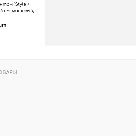
нтом "Style /
46 см. матовый,
шт
 корзину
аз
Сравнить
1 шт.
ОВАРЫ