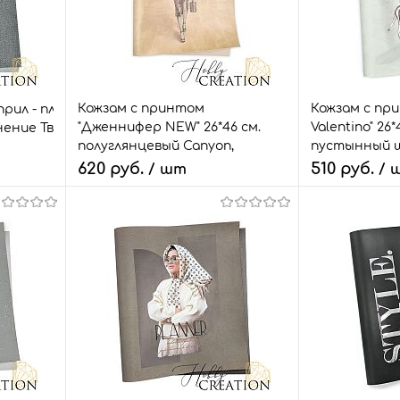
Кожзам с принтом
Кожзам с при
прил - планер
"Дженнифер NEW" 26*46 см.
Valentino" 26*
лото
нение Твид, серый
полуглянцевый Canyon,
пустынный 
бежево-персиковый
620 руб.
510 руб.
/ шт
/ 
В корзину
В
внить
Быстрый заказ
Сравнить
Быстрый зак
т.
В избранное
3 шт.
В избранное