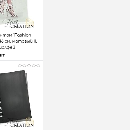
нтом "Fashion
46 см. матовый II,
шалфей
шт
 корзину
аз
Сравнить
3 шт.