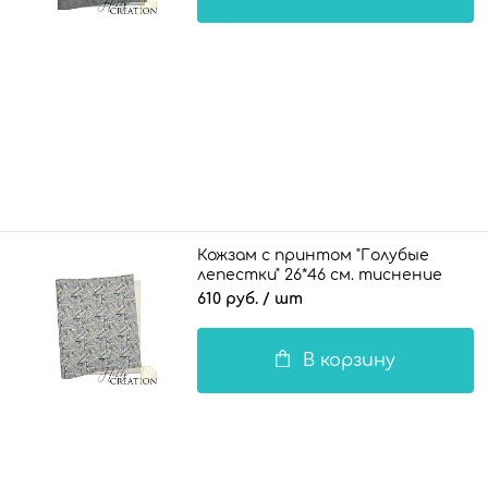
Кожзам с принтом "Голубые
лепестки" 26*46 см. тиснение
Твид, платина
610 руб.
/ шт
В корзину