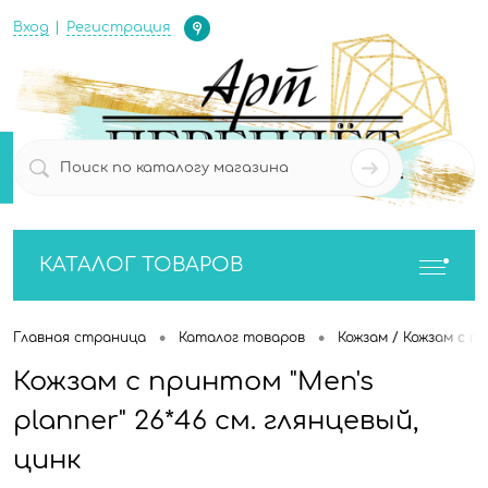
Определение
Вход
Регистрация
0
0
КАТАЛОГ ТОВАРОВ
•
•
Главная страница
Каталог товаров
Кожзам / Кожзам с п
Кожзам с принтом "Men's
planner" 26*46 см. глянцевый,
цинк