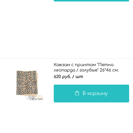
Кожзам с принтом "Пятна
леопарда / голубые" 26*46 см.
тиснение Пони, бежевый
620 руб.
/ шт
В корзину