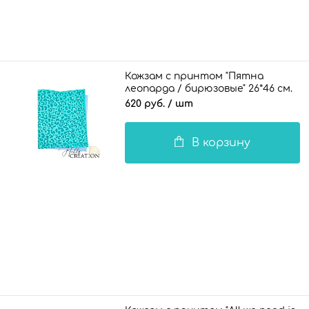
Кожзам с принтом "Пятна
леопарда / бирюзовые" 26*46 см.
тиснение жатая кожа,
620 руб.
/ шт
бирюзовый
В корзину