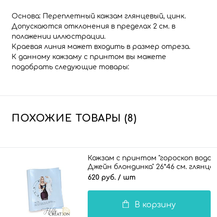
Основа: Переплетный кожзам глянцевый, цинк.
Допускаются отклонения в пределах 2 см. в
положении иллюстрации.
Краевая линия может входить в размер отреза.
К данному кожзаму с принтом вы можете
подобрать следующие товары:
ПОХОЖИЕ ТОВАРЫ (8)
Кожзам с принтом "гороскоп водол
Джейн блондинка" 26*46 см. глянц
голу
620 руб.
/ шт
В корзину