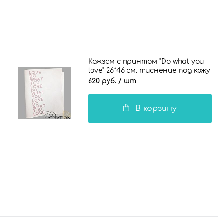
Кожзам с принтом "Do what you
love" 26*46 см. тиснение под кожу
II, белый
620 руб.
/ шт
В корзину