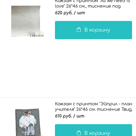
Кожзам с принтом "All we need is
love" 26*46 см., тиснение под
кожу, белый
620 руб.
/ шт
В корзину
Кожзам с принтом "Эйприл - плане
учителя" 26*46 см. тиснение Твид, 
610 руб.
/ шт
В корзину