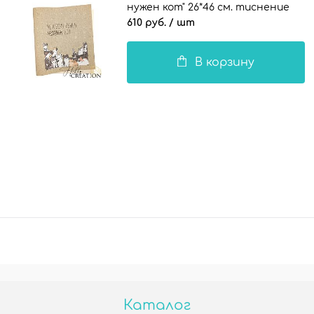
нужен кот" 26*46 см. тиснение
Твид, латте
610 руб.
/ шт
В корзину
Каталог