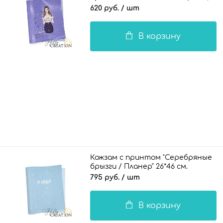
620 руб.
/ шт
В корзину
Кожзам с принтом "Серебряные
брызги / Планер" 26*46 см.
тиснение под кожу, светло-
795 руб.
/ шт
голубой
В корзину