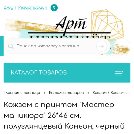
Определение
Вход
Регистрация
0
0
КАТАЛОГ ТОВАРОВ
•
•
Главная страница
Каталог товаров
Кожзам / Кожзам с п
Кожзам с принтом "Мастер
маникюра" 26*46 см.
полуглянцевый Каньон, черный