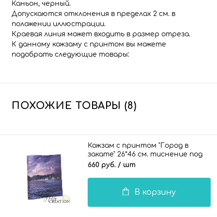
Каньон, черный.
Допускаются отклонения в пределах 2 см. в
положении иллюстрации.
Краевая линия может входить в размер отреза.
К данному кожзаму с принтом вы можете
подобрать следующие товары:
ПОХОЖИЕ ТОВАРЫ (8)
Кожзам с принтом "Город в
закате" 26*46 см. тиснение под
кожу II, белый
660 руб.
/ шт
В корзину