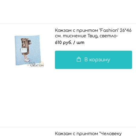
Кожзам с принтом "Fashion" 26*46
см. тиснение Твид, светло-
голубой
610 руб.
/ шт
В корзину
Кожзам с принтом "Человеку