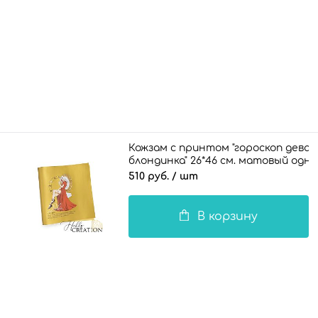
Кожзам с принтом "гороскоп дева /
блондинка" 26*46 см. матовый од
510 руб.
/ шт
В корзину