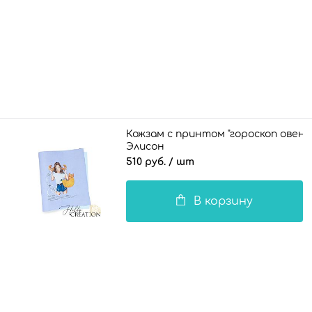
Кожзам с принтом "гороскоп овен 
Элисон
брюнетка" 26*46 см. матовый II, зе
510 руб.
/ шт
лиловый
В корзину