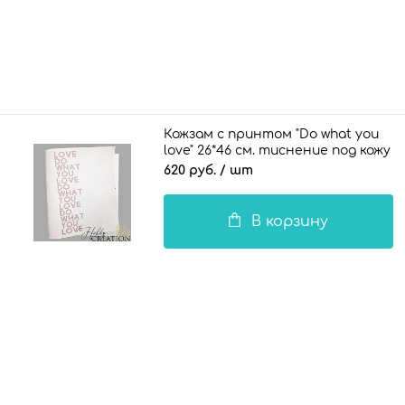
Кожзам с принтом "Do what you
love" 26*46 см. тиснение под кожу
II, белый
620 руб.
/ шт
В корзину