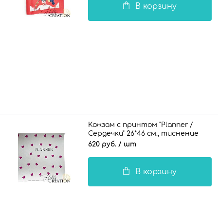
В корзину
Кожзам с принтом "Planner /
Сердечки" 26*46 см., тиснение
под кожу, белый
620 руб.
/ шт
В корзину