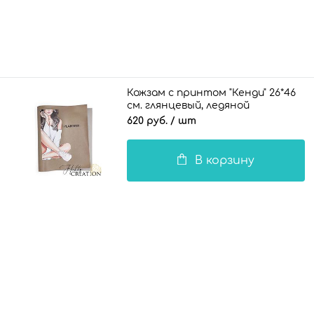
Кожзам с принтом "Кенди" 26*46
см. глянцевый, ледяной
коричневый
620 руб.
/ шт
В корзину