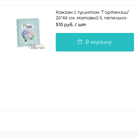
Кожзам с принтом "Гортензии"
26*46 см. матовый II, пепельно-
голубой
510 руб.
/ шт
В корзину