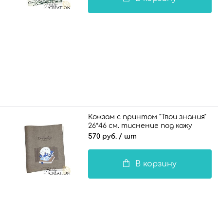
Кожзам с принтом "Твои знания"
26*46 см. тиснение под кожу
Шарм, ледяной коричневый
570 руб.
/ шт
В корзину