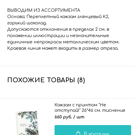
ВЫВОДИМ ИЗ АССОРТИМЕНТА
Основа: Переплетный кожзам глянцевый К2,
горький шоколад.
Допускаются отклонения в пределах 2 см. в
положении иллюстрации и незначительные
единичные непрокрасы металлическим цветом.
Краевая линия может входить в размер отреза.
ПОХОЖИЕ ТОВАРЫ (8)
Кожзам с принтом "Не
отступай!" 26*46 см. тиснение
под кожу II, белый
660 руб.
/ шт
В корзину