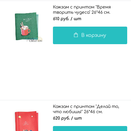
Кожзам с принтом "Время
творить чудеса" 26*46 см.
тиснение Твид, изумрудно-
610 руб.
/ шт
зеленый
В корзину
Кожзам с принтом "Делай то,
что любишь!" 26*46 см.
глянцевый, арбузный
620 руб.
/ шт