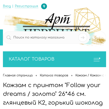
Определение
Вход
Регистрация
0
0
КАТАЛОГ ТОВАРОВ
•
•
Главная страница
Каталог товаров
Кожзам / Кожзам с п
Кожзам с принтом "Follow your
dreams / золото" 26*46 см.
глянцевый К2, горький шоколад