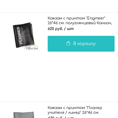
Кожзам с принтом "Engineer"
26*46 см. полуглянцевый Каньон,
черный
620 руб.
/ шт
В корзину
Кожзам с принтом "Планер
учителя / линер" 26*46 см.
матовый однотонный, серый