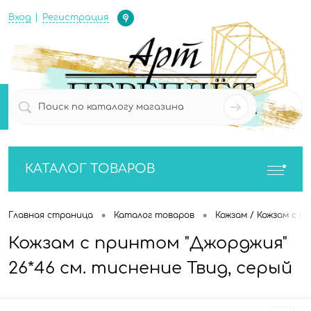
Определение
Вход
Регистрация
0
0
КАТАЛОГ ТОВАРОВ
•
•
Главная страница
Каталог товаров
Кожзам / Кожзам с п
Кожзам с принтом "Джорджия"
26*46 см. тиснение Твид, серый