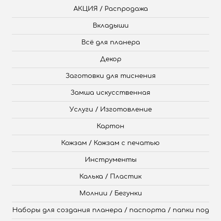
АКЦИЯ / Распродажа
Вкладыши
Всё для планера
Декор
Заготовки для тиснения
Замша искусственная
Услуги / Изготовление
Картон
Кожзам / Кожзам с печатью
Инструменты
Калька / Пластик
Молнии / Бегунки
Наборы для создания планера / паспорта / папки под