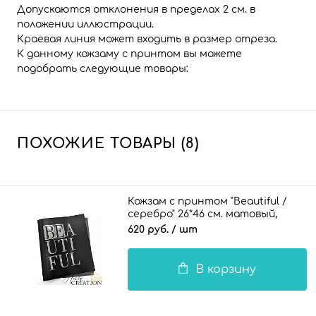
Допускаются отклонения в пределах 2 см. в
положении иллюстрации.
Краевая линия может входить в размер отреза.
К данному кожзаму с принтом вы можете
подобрать следующие товары:
ПОХОЖИЕ ТОВАРЫ (8)
Кожзам с принтом "Beautiful /
серебро" 26*46 см. матовый,
черный
620 руб.
/ шт
В корзину