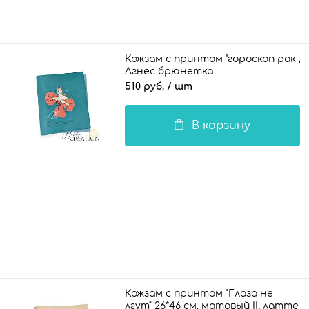
Кожзам с принтом "гороскоп рак /
Агнес брюнетка
" 26*46 см. матовый II, морская вол
510 руб.
/ шт
В корзину
Кожзам с принтом "Глаза не
лгут" 26*46 см. матовый II, латте