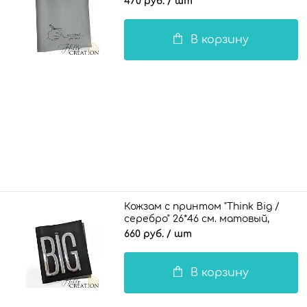
470 руб.
/ шт
В корзину
Кожзам с принтом "Think Big /
серебро" 26*46 см. матовый,
черный
660 руб.
/ шт
В корзину