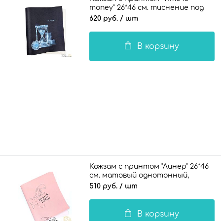
money" 26*46 см. тиснение под
кожу II, белый
620 руб.
/ шт
В корзину
Кожзам с принтом "Линер" 26*46
см. матовый однотонный,
светло-розовый
510 руб.
/ шт
В корзину