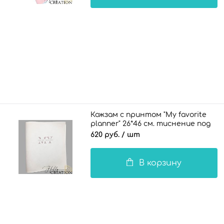
Кожзам с принтом "My favorite
planner" 26*46 см. тиснение под
кожу II, белый
620 руб.
/ шт
В корзину