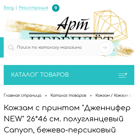
Определение
Вход
Регистрация
0
0
КАТАЛОГ ТОВАРОВ
•
•
Главная страница
Каталог товаров
Кожзам / Кожзам с п
Кожзам с принтом "Дженнифер
NEW" 26*46 см. полуглянцевый
Canyon, бежево-персиковый