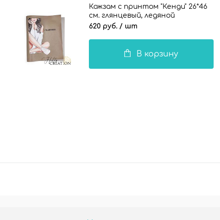
Кожзам с принтом "Кенди" 26*46
см. глянцевый, ледяной
коричневый
620 руб.
/ шт
В корзину