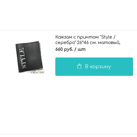
Кожзам с принтом "Style /
серебро" 26*46 см. матовый,
черный
660 руб.
/ шт
В корзину