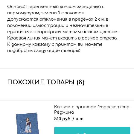
Основа: Переплетный кожзам глянцевый с
перламутром, зеленый с золотом.
Допускаются отклонения в пределах 2 см. в
положении иллюстрации и незначительные
единичные непрокрасы металлическим цветом.
Краевая линия может входить в размер отреза.
К данному кожзаму с принтом вы можете
подобрать следующие товары:
ПОХОЖИЕ ТОВАРЫ (8)
Кожзам с принтом "гороскоп стрел
Реджина
брюнетка" 26*46 см. тиснение Джи
510 руб.
/ шт
синий