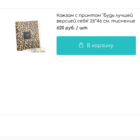
Кожзам с принтом "Будь лучшей
версией себя" 26*46 см. тиснение
Шарм, бежево-персиковый
620 руб.
/ шт
В корзину