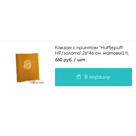
Кожзам с принтом "Hufflepuff
HP/золото" 26*46 см. матовый II,
охра
660 руб.
/ шт
В корзину