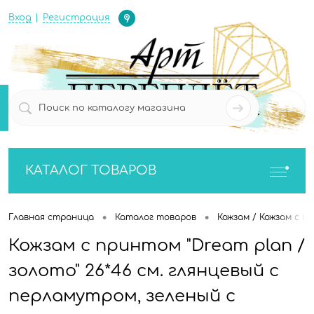
Определение
Вход
Регистрация
0
0
КАТАЛОГ ТОВАРОВ
•
•
Главная страница
Каталог товаров
Кожзам / Кожзам с п
Кожзам с принтом "Dream plan /
золото" 26*46 см. глянцевый с
перламутром, зеленый с