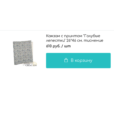
Кожзам с принтом "Голубые
лепестки" 26*46 см. тиснение
Твид, платина
610 руб.
/ шт
В корзину