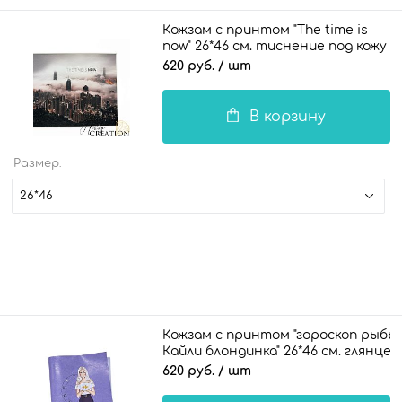
Кожзам с принтом "The time is
now" 26*46 см. тиснение под кожу
II, белый
620 руб.
/ шт
В корзину
Размер:
26*46
Кожзам с принтом "гороскоп рыбы 
Кайли блондинка" 26*46 см. глянце
620 руб.
/ шт