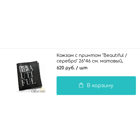
Кожзам с принтом "Beautiful /
серебро" 26*46 см. матовый,
черный
620 руб.
/ шт
В корзину