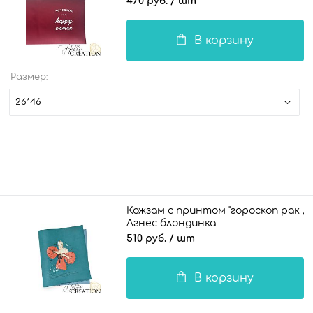
470 руб.
/ шт
В корзину
Размер:
26*46
Кожзам с принтом "гороскоп рак /
Агнес блондинка
" 26*46 см. матовый II, морская вол
510 руб.
/ шт
В корзину