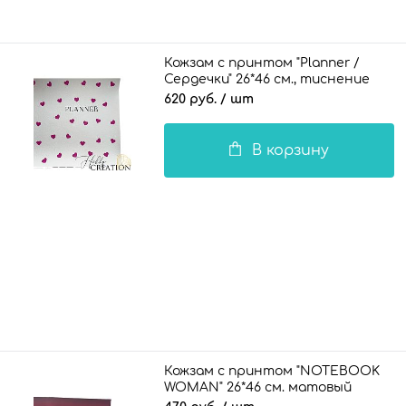
Кожзам с принтом "Planner /
Сердечки" 26*46 см., тиснение
под кожу, белый
620 руб.
/ шт
В корзину
Кожзам с принтом "NOTEBOOK
WOMAN" 26*46 см. матовый
однотонный, винный