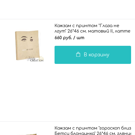
Кожзам с принтом "Глаза не
лгут" 26*46 см. матовый II, латте
660 руб.
/ шт
В корзину
Кожзам с принтом "гороскоп близн
Бетси блондинка" 26*46 см. глянце