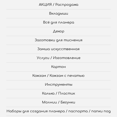
АКЦИЯ / Распродажа
Вкладыши
Всё для планера
Декор
Заготовки для тиснения
Замша искусственная
Услуги / Изготовление
Картон
Кожзам / Кожзам с печатью
Инструменты
Калька / Пластик
Молнии / Бегунки
Наборы для создания планера / паспорта / папки под