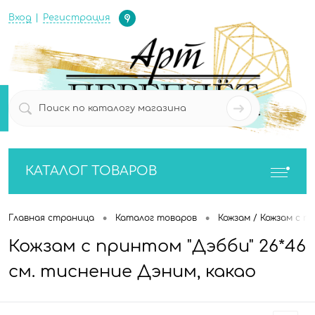
Определение
Вход
Регистрация
0
0
КАТАЛОГ ТОВАРОВ
•
•
Главная страница
Каталог товаров
Кожзам / Кожзам с п
Кожзам с принтом "Дэбби" 26*46
см. тиснение Дэним, какао