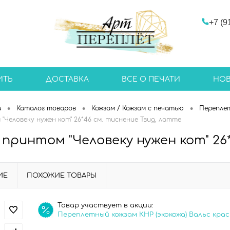
+7 (9
ИТЬ
ДОСТАВКА
ВСЕ О ПЕЧАТИ
НО
•
•
•
а
Каталог товаров
Кожзам / Кожзам с печатью
Перепле
"Человеку нужен кот" 26*46 см. тиснение Твид, латте
 принтом "Человеку нужен кот" 26
ИЕ
ПОХОЖИЕ ТОВАРЫ
Товар участвует в акции:
Переплетный кожзам КНР (экокожа) Вальс кра