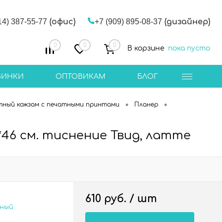
14) 387-55-77
(офис)
+7 (909) 895-08-37
(дизайнер)
0
0
0
В корзине
пока пусто
ВИНКИ
ОПТОВИКАМ
БЛОГ
•
•
тный кожзам с печатными принтами
Планер
*46 см. тиснение Твид, латте
610 руб.
/ шт
сный