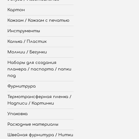
Картон
Кожзам / Кожзам с печатью
Инструменты
Калька / Пластик
Молнии / Бегунки
Наборы для создания
планера / паспорта / папки
под
Фурнитрура
Термотрансферная пленка /
Надписи / Картинки
Упаковка
Расходные материалы
Швейная фурнитура / Нитки