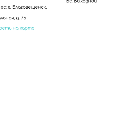
Вс: Выходной
с: г. Благовещенск,
льная, д. 75
реть на карте