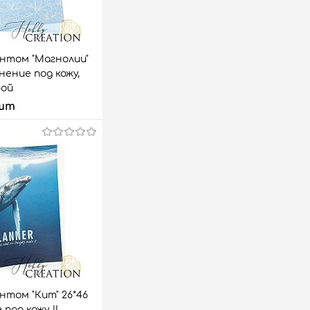
интом "Магнолии"
нение под кожу,
бой
 шт
 корзину
аз
Сравнить
1 шт.
нтом "Кит" 26*46
под кожу II,