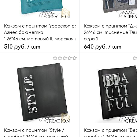
Кожзам с принтом "гороскоп рак /
Кожзам с принтом "Дж
Агнес брюнетка
26*46 см. тиснение Тви
" 26*46 см. матовый II, морская волна
серый
510 руб.
640 руб.
/ шт
/ шт
В корзину
В корзину
Быстрый заказ
Сравнить
Быстрый заказ
Сра
В избранное
4 шт.
В избранное
1 ш
Кожзам с принтом "Style /
Кожзам с принтом "Beau
серебро" 26*46 см. матовый,
серебро" 26*46 см. мат