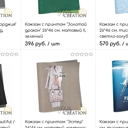
орджия"
Кожзам с принтом "Золотой
Кожзам с пр
д,
дракон" 26*46 см. матовый II,
26*46 см. тис
зеленый
светло-голу
396 руб.
570 руб.
/ шт
/
В корзину
В
внить
Быстрый заказ
Сравнить
Быстрый зак
т.
В избранное
2 шт.
В избранное
tiful /
Кожзам с принтом "Эстер"
Кожзам с при
овый,
26*46 см. матовый, каменно-
см. тиснение 