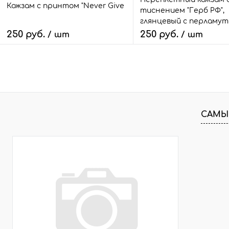
Кожзам с принтом "Never Give UP" 18*28 см. матовый II, с
тиснением "Герб РФ",
глянцевый с перламут
зеленый с золотом
250 руб.
250 руб.
/ шт
/ шт
В корзину
В корзину
Быстрый заказ
Сравнить
Быстрый заказ
Сра
В избранное
3 шт.
В избранное
3 ш
САМЫ
Размер:
18*28