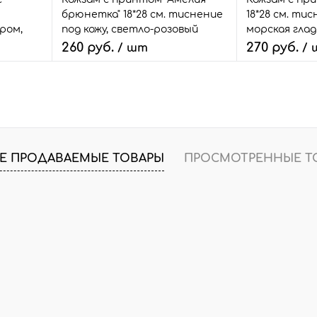
ерый
брюнетка" 18*28 см. тиснение
18*28 см. ти
ром,
под кожу, светло-розовый
морская глад
260 руб.
270 руб.
/ шт
/
В корзину
В
внить
Быстрый заказ
Сравнить
Быстрый зак
т.
В избранное
3 шт.
В избранное
Е ПРОДАВАЕМЫЕ ТОВАРЫ
ПРОСМОТРЕННЫЕ Т