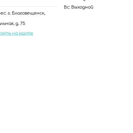
Вс: Выходной
с: г. Благовещенск,
льная, д. 75
реть на карте