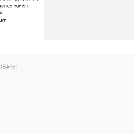
снение питон,
ь
 шт
 корзину
аз
Сравнить
3 шт.
ОВАРЫ