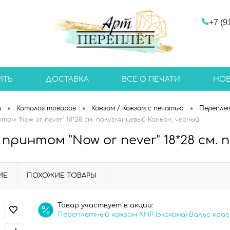
+7 (9
ИТЬ
ДОСТАВКА
ВСЕ О ПЕЧАТИ
НО
•
•
•
а
Каталог товаров
Кожзам / Кожзам с печатью
Перепле
том "Now or never" 18*28 см. полуглянцевый Каньон, черный
 принтом "Now or never" 18*28 см.
ИЕ
ПОХОЖИЕ ТОВАРЫ
Товар участвует в акции:
Переплетный кожзам КНР (экокожа) Вальс кра