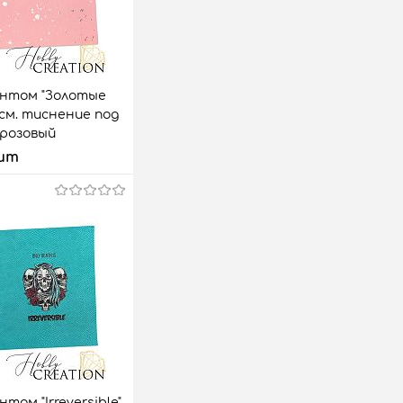
интом "Золотые
8 см. тиснение под
-розовый
шт
 корзину
аз
Сравнить
4 шт.
том "Irreversible"