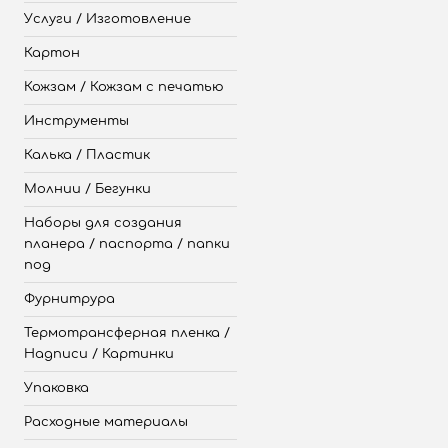
Услуги / Изготовление
Картон
Кожзам / Кожзам с печатью
Инструменты
Калька / Пластик
Молнии / Бегунки
Наборы для создания
планера / паспорта / папки
под
Фурнитрура
Термотрансферная пленка /
Надписи / Картинки
Упаковка
Расходные материалы