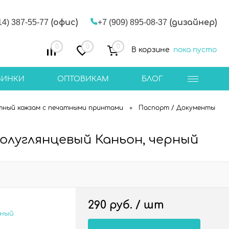
14) 387-55-77
(офис)
+7 (909) 895-08-37
(дизайнер)
0
0
0
В корзине
пока пусто
ВИНКИ
ОПТОВИКАМ
БЛОГ
•
тный кожзам с печатными принтами
Паспорт / Документы
 полуглянцевый Каньон, черный
290 руб.
/ шт
сный