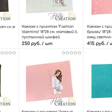
Кожзам с принтом "Fashion
Кожзам с пр
еп со змеёй" 18*28 см. тиснение питон, темно-
Valentino" 18*28 см. матовый II,
брызги" 18*2
пустынный шалфей
кожу, светло
250 руб.
415 руб.
/ шт
/ 
В корзину
В
внить
Быстрый заказ
Сравнить
Быстрый зак
т.
В избранное
2 шт.
В избранное
с
Кожзам с принтом "Амелия
Кожзам с прин