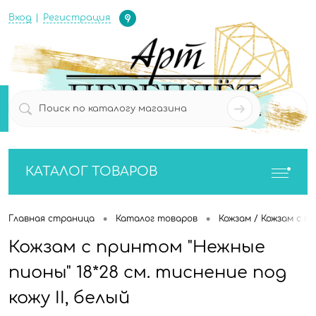
Определение
Вход
Регистрация
0
0
КАТАЛОГ ТОВАРОВ
•
•
Главная страница
Каталог товаров
Кожзам / Кожзам с п
Кожзам с принтом "Нежные
пионы" 18*28 см. тиснение под
кожу II, белый