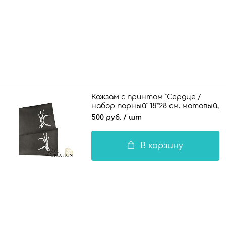
Кожзам с принтом "Сердце /
набор парный" 18*28 см. матовый,
графит
500 руб.
/ шт
В корзину