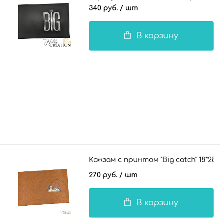
черный
340 руб.
/ шт
В корзину
Кожзам с принтом "Big catch" 18*28
270 руб.
/ шт
В корзину