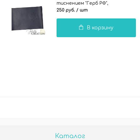
тиснением "Герб РФ",
полуглянцевый Гая темно-синий
250 руб.
/ шт
В корзину
Каталог