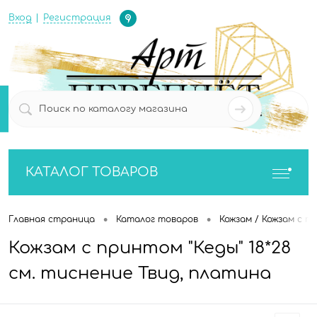
Определение
Вход
Регистрация
0
0
КАТАЛОГ ТОВАРОВ
•
•
Главная страница
Каталог товаров
Кожзам / Кожзам с п
Кожзам с принтом "Кеды" 18*28
см. тиснение Твид, платина