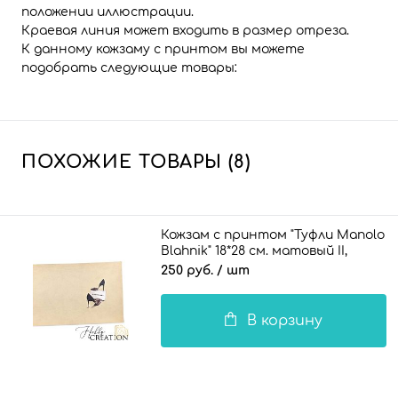
положении иллюстрации.
Краевая линия может входить в размер отреза.
К данному кожзаму с принтом вы можете
подобрать следующие товары:
ПОХОЖИЕ ТОВАРЫ (8)
Кожзам с принтом "Туфли Manolo
Blahnik" 18*28 см. матовый II,
латте
250 руб.
/ шт
В корзину