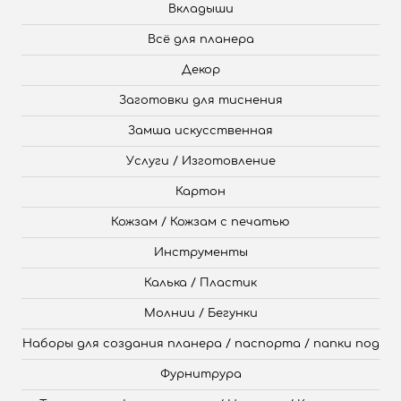
Вкладыши
Всё для планера
Декор
Заготовки для тиснения
Замша искусственная
Услуги / Изготовление
Картон
Кожзам / Кожзам с печатью
Инструменты
Калька / Пластик
Молнии / Бегунки
Наборы для создания планера / паспорта / папки под
Фурнитрура