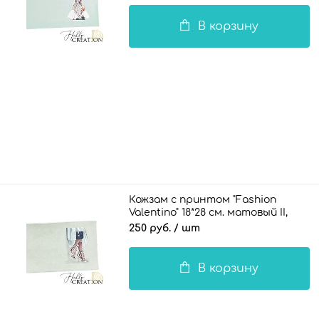
В корзину
Кожзам с принтом "Fashion
Valentino" 18*28 см. матовый II,
пустынный шалфей
250 руб.
/ шт
В корзину