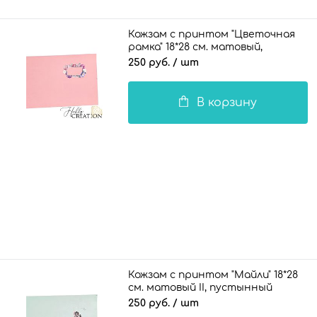
Кожзам с принтом "Цветочная
рамка" 18*28 см. матовый,
пудрово-розовый
250 руб.
/ шт
В корзину
Кожзам с принтом "Майли" 18*28
см. матовый II, пустынный
шалфей
250 руб.
/ шт