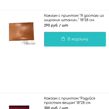
Кожзам с принтом "Я достаю из
широких штанин.." 18*28 см.
полуглянцевый ИДЕЯ, кленовый
290 руб.
/ шт
В корзину
Кожзам с принтом "Радуйся
простым вещам" 18*28 см.
матовый однотонный, винный
300 руб.
/ шт