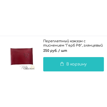
Переплетный кожзам с
тиснением "Герб РФ", глянцевый
II винный
250 руб.
/ шт
В корзину