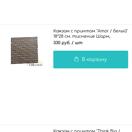
Кожзам с принтом "Amor / белый"
18*28 см. тиснение Шарм,
ледяной коричневый
330 руб.
/ шт
В корзину
Кожзам с принтом "Think Big /