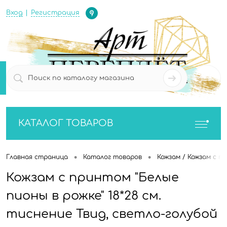
Определение
Вход
Регистрация
0
0
КАТАЛОГ ТОВАРОВ
•
•
Главная страница
Каталог товаров
Кожзам / Кожзам с п
Кожзам с принтом "Белые
пионы в рожке" 18*28 см.
тиснение Твид, светло-голубой