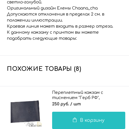
светло-голубой.
Оригинальный дизайн Елены Chaana_cha
Допускаются отклонения в пределах 2 см. в
положении иллюстрации.
Краевая линия может входить в размер отреза.
К данному кожзаму с принтом вы можете
подобрать следующие товары:
ПОХОЖИЕ ТОВАРЫ (8)
Переплетный кожзам с
тиснением "Герб РФ",
полуглянцевый Гая темно-синий
250 руб.
/ шт
В корзину