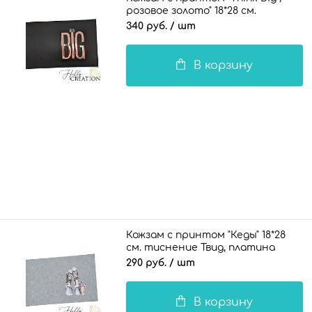
розовое золото" 18*28 см.
матовый, черный
340 руб.
/ шт
В корзину
Кожзам с принтом "Кеды" 18*28
см. тиснение Твид, платина
290 руб.
/ шт
В корзину