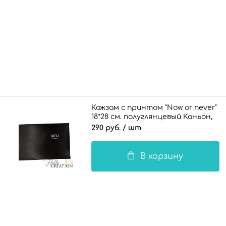
Кожзам с принтом "Now or never"
18*28 см. полуглянцевый Каньон,
черный
290 руб.
/ шт
В корзину