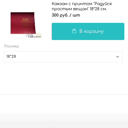
Кожзам с принтом "Радуйся
простым вещам" 18*28 см.
матовый однотонный, винный
300 руб.
/ шт
В корзину
Размер:
18*28