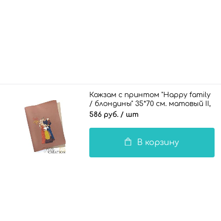
Кожзам с принтом "Happy family
/ блондины" 35*70 см. матовый II,
мокко
586 руб.
/ шт
В корзину