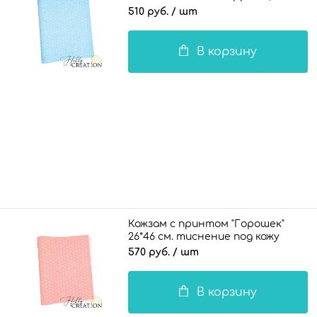
светло-голубой
510 руб.
/ шт
В корзину
Кожзам с принтом "Горошек"
26*46 см. тиснение под кожу
Шарм, светло-розовый
570 руб.
/ шт
В корзину