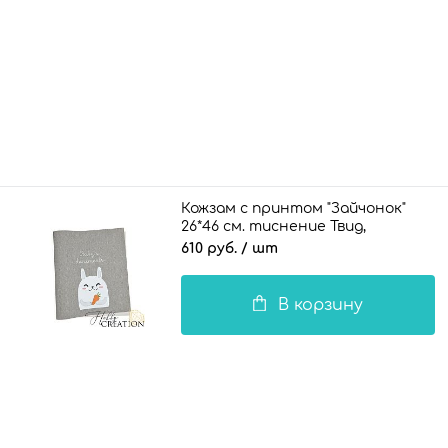
Кожзам с принтом "Зайчонок"
26*46 см. тиснение Твид,
платина
610 руб.
/ шт
В корзину