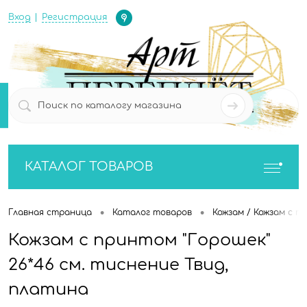
Определение
Вход
Регистрация
0
0
КАТАЛОГ ТОВАРОВ
•
•
Главная страница
Каталог товаров
Кожзам / Кожзам с п
Кожзам с принтом "Горошек"
26*46 см. тиснение Твид,
платина