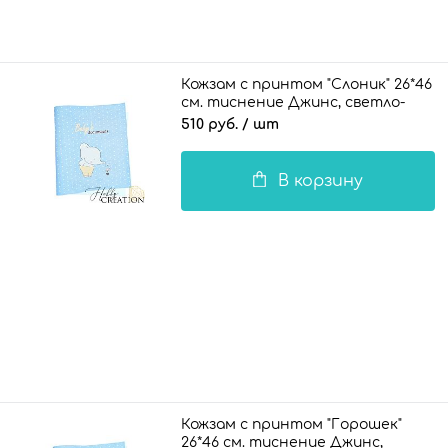
Кожзам с принтом "Слоник" 26*46
см. тиснение Джинс, светло-
голубой
510 руб.
/ шт
В корзину
Кожзам с принтом "Горошек"
26*46 см. тиснение Джинс,