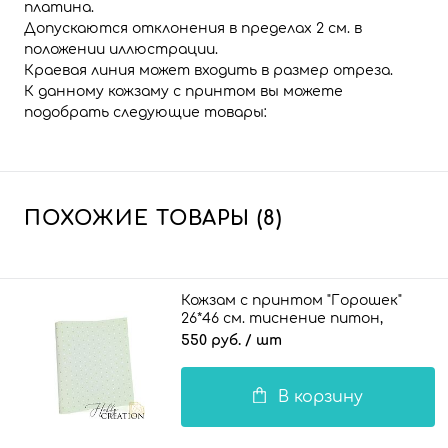
платина.
Допускаются отклонения в пределах 2 см. в
положении иллюстрации.
Краевая линия может входить в размер отреза.
К данному кожзаму с принтом вы можете
подобрать следующие товары:
ПОХОЖИЕ ТОВАРЫ (8)
Кожзам с принтом "Горошек"
26*46 см. тиснение питон,
пустынный шалфей
550 руб.
/ шт
В корзину