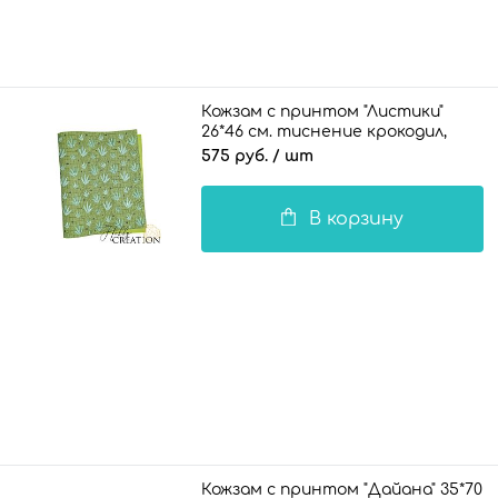
Кожзам с принтом "Листики"
26*46 см. тиснение крокодил,
прованские травы
575 руб.
/ шт
В корзину
Кожзам с принтом "Дайана" 35*70