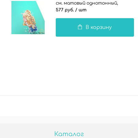
см. матовый однотонный,
мятный
577 руб.
/ шт
В корзину
Каталог