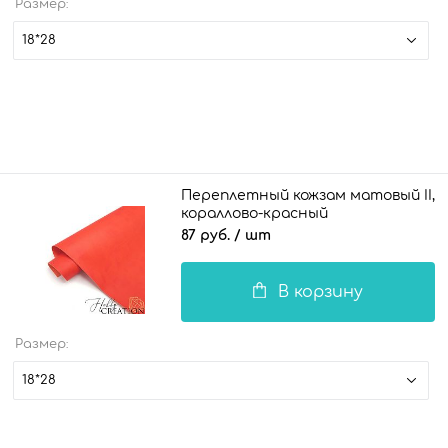
Размер:
18*28
Переплетный кожзам матовый II,
кораллово-красный
87 руб.
/ шт
В корзину
Размер:
18*28