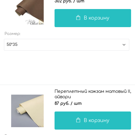
302 руб.
/ шт
В корзину
Размер:
50*35
Переплетный кожзам матовый II,
айвори
87 руб.
/ шт
В корзину